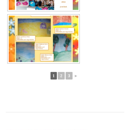
1
2
3
►