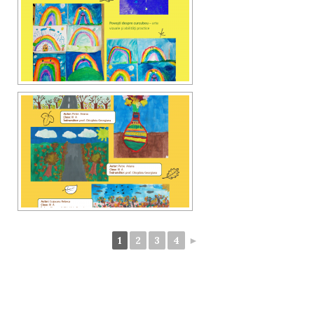
1
2
3
4
►